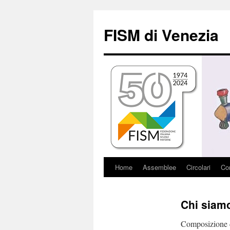
Vai
al
FISM di Venezia
contenuto
Home
Assemblee
Circolari
Con
Chi siam
Composizione 