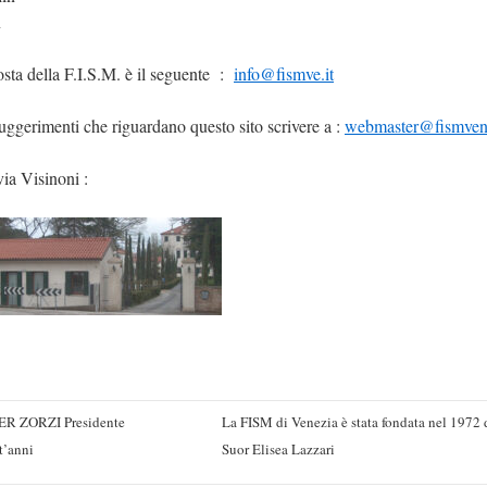
n
posta della F.I.S.M. è il seguente :
info@fismve.it
suggerimenti che riguardano questo sito scrivere a :
webmaster@fismvene
ia Visinoni :
R ZORZI Presidente
La FISM di Venezia è stata fondata nel 1972 
nt’anni
Suor Elisea Lazzari