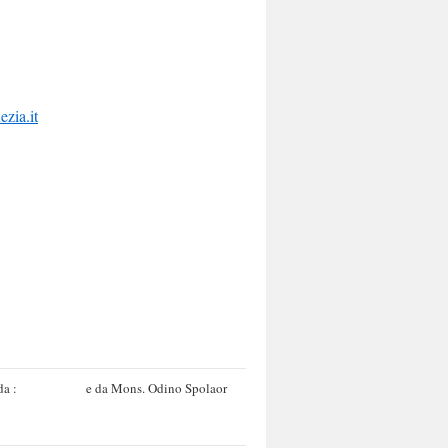
zia.it
da :
e da Mons. Odino Spolaor