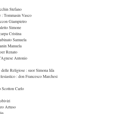
ecchin Stefano
te : Tommasin Vasco
accon Giampietro
aletto Simone
carpa Cristina
Rubinato Samuela
Vanin Manuela
Boer Renato
D’Agnese Antonio
 delle Religiose : suor Simona Ida
lesiastico : don Francesco Marchesi
 Scotton Carlo
obiviri
uro Artuso
lin