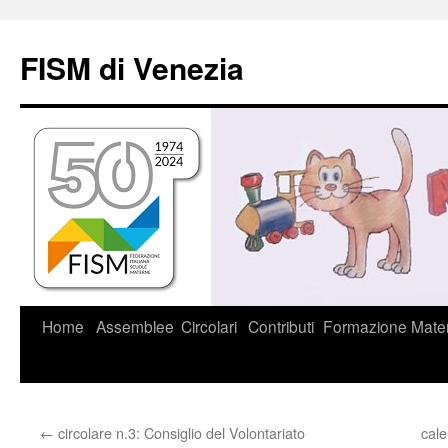
Vai
al
FISM di Venezia
contenuto
Home
Assemblee
Circolari
Contributi
Formazione
Mater
←
circolare n.3: Consiglio del Volontariato
cal