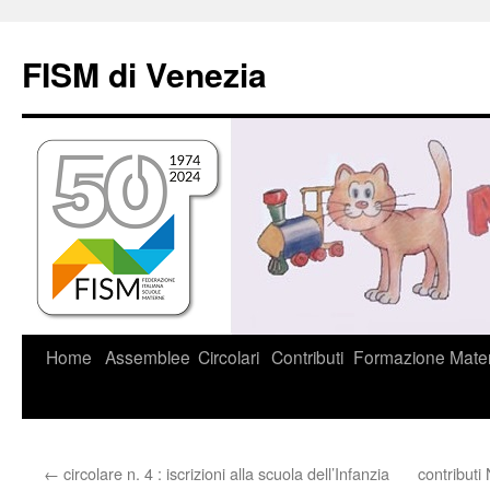
Vai
al
FISM di Venezia
contenuto
Home
Assemblee
Circolari
Contributi
Formazione
Mater
←
circolare n. 4 : iscrizioni alla scuola dell’Infanzia
contributi