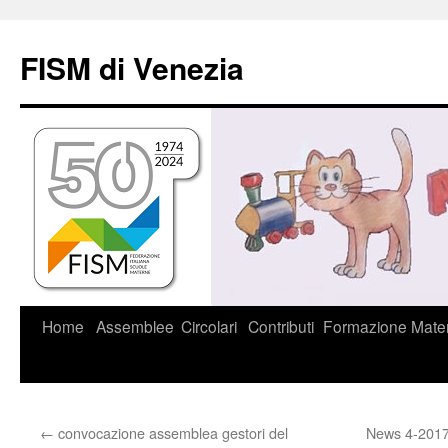
Vai
al
FISM di Venezia
contenuto
Home
Assemblee
Circolari
Contributi
Formazione
Mater
←
convocazione assemblea gestori del
News 4-2017/