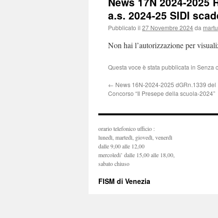
News 17N 2024-2025 Ril
a.s. 2024-25 SIDI sca
Pubblicato il
27 Novembre 2024
da
mart
Non hai l’autorizzazione per visual
Questa voce è stata pubblicata in Senza 
←
News 16N-2024-2025 dGRn.1339 del 
Concorso “Il Presepe della scuola-2024”
orario telefonico ufficio :
lunedì, martedì, giovedì, venerdì
dalle 9,00 alle 12,00
mercoledi’ dalle 15,00 alle 18,00,
sabato chiuso
FISM di Venezia