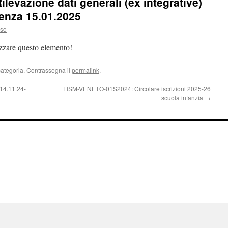
evazione dati generali (ex integrative)
denza 15.01.2025
uso
izzare questo elemento!
categoria. Contrassegna il
permalink
.
14.11.24-
FISM-VENETO-01S2024: Circolare iscrizioni 2025-26
scuola infanzia
→