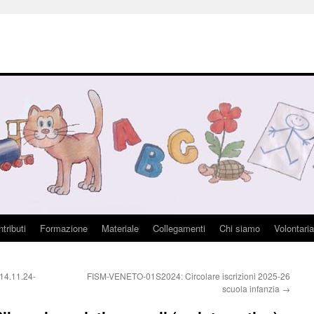
tributi
Formazione
Materiale
Collegamenti
Chi siamo
Volontaria
14.11.24-
FISM-VENETO-01S2024: Circolare iscrizioni 2025-26
scuola infanzia
→