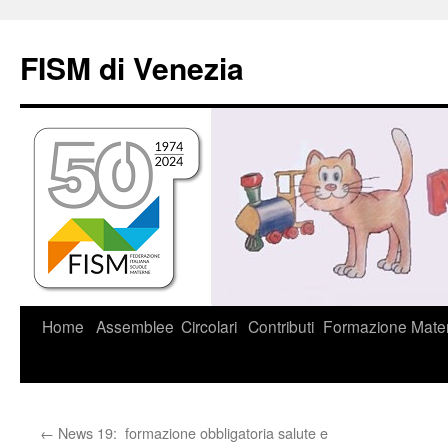
Vai
al
FISM di Venezia
contenuto
Home
Assemblee
Circolari
Contributi
Formazione
Mater
←
News 19: formazione obbligatoria salute e