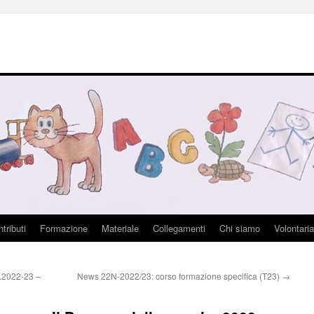
tributi
Formazione
Materiale
Collegamenti
Chi siamo
Volontaria
s.2022-23 –
News 22N-2022/23: corso formazione specifica (T23)
→