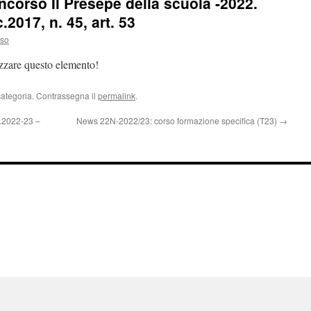
corso Il Presepe della scuola -2022.
2017, n. 45, art. 53
uso
izzare questo elemento!
categoria. Contrassegna il
permalink
.
s.2022-23 –
News 22N-2022/23: corso formazione specifica (T23)
→