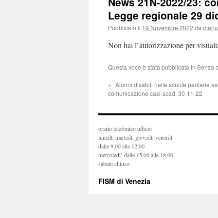
News 21N-2022/23: con
Legge regionale 29 dic.
Pubblicato il
19 Novembre 2022
da
mart
Non hai l’autorizzazione per visual
Questa voce è stata pubblicata in Senza 
←
Alunni disabili nelle scuole paritarie a
comunicazione casi-scad. 30-11-22
orario telefonico ufficio :
lunedì, martedì, giovedì, venerdì
dalle 9,00 alle 12,00
mercoledi’ dalle 15,00 alle 18,00,
sabato chiuso
FISM di Venezia