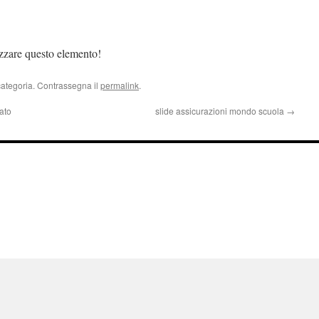
izzare questo elemento!
categoria. Contrassegna il
permalink
.
ato
slide assicurazioni mondo scuola
→