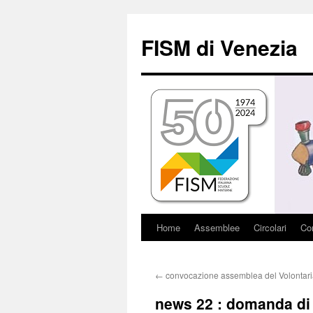
Vai
al
FISM di Venezia
contenuto
Home
Assemblee
Circolari
Con
←
convocazione assemblea del Volontari
news 22 : domanda di 