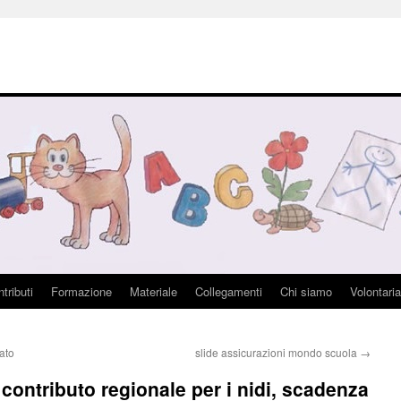
tributi
Formazione
Materiale
Collegamenti
Chi siamo
Volontaria
ato
slide assicurazioni mondo scuola
→
contributo regionale per i nidi, scadenza