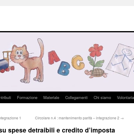
tributi
Formazione
Materiale
Collegamenti
Chi siamo
Volontaria
ntegrazione 1
Circolare n.4 : mantenimento parità – integrazione 2
→
su spese detraibili e credito d’imposta