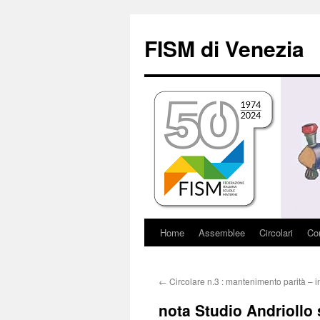
Vai
al
FISM di Venezia
contenuto
Home
Assemblee
Circolari
Con
←
Circolare n.3 : mantenimento parità – i
nota Studio Andriollo 