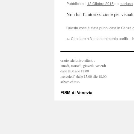
Pubblicato il
13 Ottobre 2015
da
martuso
Non hai l’autorizzazione per visual
Questa voce è stata pubblicata in Senza 
←
Circolare n.3 : mantenimento parità – i
orario telefonico ufficio :
lunedì, martedì, giovedì, venerdì
dalle 9,00 alle 12,00
mercoledi’ dalle 15,00 alle 18,00,
sabato chiuso
FISM di Venezia