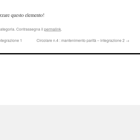
izzare questo elemento!
categoria. Contrassegna il
permalink
.
ntegrazione 1
Circolare n.4 : mantenimento parità – integrazione 2
→