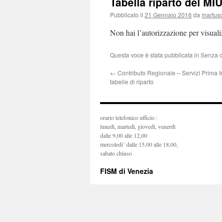
Tabella riparto del MI
Pubblicato il
21 Gennaio 2016
da
martus
Non hai l’autorizzazione per visual
Questa voce è stata pubblicata in Senza 
←
Contributo Regionale – Servizi Prima I
tabelle di riparto
orario telefonico ufficio :
lunedì, martedì, giovedì, venerdì
dalle 9,00 alle 12,00
mercoledi’ dalle 15,00 alle 18,00,
sabato chiuso
FISM di Venezia