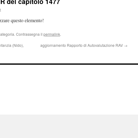
UR del capitolo 1477
o
izzare questo elemento!
categoria. Contrassegna il
permalink
.
nfanzia (Nido),
aggiornamento Rapporto di Autovalutazione RAV
→