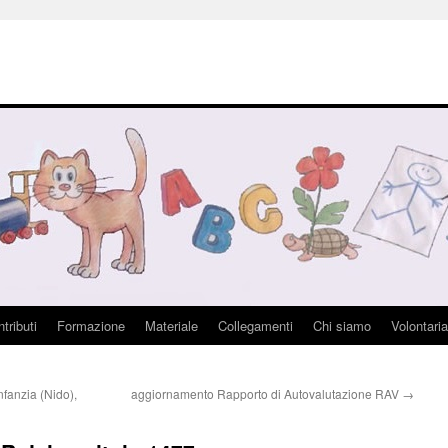
tributi
Formazione
Materiale
Collegamenti
Chi siamo
Volontaria
nfanzia (Nido),
aggiornamento Rapporto di Autovalutazione RAV
→